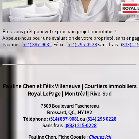
Êtes-vous prêt pour votre prochain projet immobilier?
Appelez-nous pour une évaluation de votre propriété, sans eng
Pauline :
(514) 887-9081
, Félix :
(514) 295-0228
sans frais :
(833) 21
Pauline Chen et Félix Villeneuve | Courtiers immobiliers
Royal LePage | Montréal| Rive-Sud
7503 Boulevard Taschereau
Brossard, QC, J4Y 1A2
Téléphone :
(514) 887-9081
ou
(514) 295 0228
Sans frais :
(833) 215-0228
Pauline Chen, Fiche Google :
Cliquez ici!