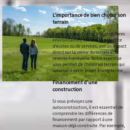
L'importance de bien choisir son
terrain
L'emplacement et les infrastructures
environnantes, comme la présence
d'écoles ou de services, ont un impact
direct sur la valeur du terrain et la
revente éventuelle. Notre expertise
vous permet de choisir un terrain qui
valorisera votre projet à long terme.
Financement d'une
construction
Si vous prévoyez une
autoconstruction, il est essentiel de
comprendre les différences de
financement par rapport à une
maison déjà construite. Par exemple,