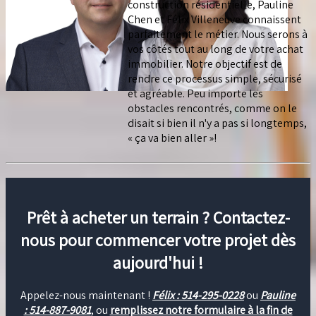
construction résidentielle, Pauline
Chen et Félix Villeneuve connaissent
parfaitement le métier. Nous serons à
vos côtés tout au long de votre achat
immobilier. Notre objectif est de
rendre ce processus simple, sécurisé
et agréable. Peu importe les
obstacles rencontrés, comme on le
disait si bien il n'y a pas si longtemps,
« ça va bien aller »!
Prêt à acheter un terrain ? Contactez-
nous pour commencer votre projet dès
aujourd'hui !
Appelez-nous maintenant !
Félix : 514-295-0228
ou
Pauline
: 514-887-9081
, ou
remplissez notre formulaire à la fin de