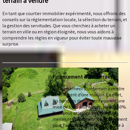
terrain à vendre
En tant que courtier immobilier expérimenté, nous offrons des
conseils sur la réglementation locale, la sélection du terrain, et
la gestion des servitudes. Que vous cherchiez à acheter un
terrain en ville ou en région éloignée, nous vous aidons à
comprendre les règles en vigueur pour éviter toute mauvaise
surprise.
Financement d'un terrain
Le financement d'un terrain à vendre
est différent d'une maison. En effet,
les banques demandent souvent une
mise de fond plus élevée, jusqu'à 50%.
Nous vous aiderons à obtenir les
meilleures conditions de financement
pour l'achat de votre terrain, grâce à