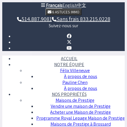
Français
English
中文
6 ASTUCES IMMO
514.887.9081
Sans frais 833.215.0228
Suivez-nous sur
ACCUEIL
NOTRE ÉQUIPE
Félix Villeneuve
À propos de nous
Pauline Chen
À propos de nous
NOS PROPRIÉTÉS
Maisons de Prestige
Vendre une maison de Prestige
Acheter une Maison de Prestige
Programme Royal Lepage Maison de Prestige
Maisons de Prestige à Brossard