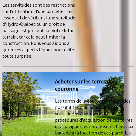
Les servitudes sont des restrictions
sur l'utilisation d'une parcelle. Il est
essentiel de vérifier si une servitude
d'Hydro-Québec ou un droit de
passage est présent sur votre futur
terrain, car cela peut limiter la
construction. Nous vous aidons à
gérer ces aspects légaux pour éviter
toute surprise.
Acheter sur les terres de la
couronne
Les terres de la couronne offrent des
possibilités d'achat uniques. Nous
vous aidons à comprendre les
procédures d'acquisition de ces terres
et à naviguer les complexités liées aux
baux ou à la location de ces parcelles.