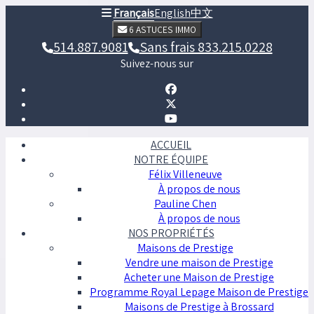
Français
English
中文
6 ASTUCES IMMO
514.887.9081
Sans frais 833.215.0228
Suivez-nous sur
ACCUEIL
NOTRE ÉQUIPE
Félix Villeneuve
À propos de nous
Pauline Chen
À propos de nous
NOS PROPRIÉTÉS
Maisons de Prestige
Vendre une maison de Prestige
Acheter une Maison de Prestige
Programme Royal Lepage Maison de Prestige
Maisons de Prestige à Brossard