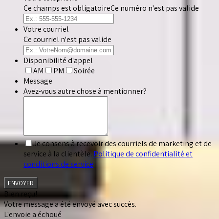
Ce champs est obligatoire
Ce numéro n'est pas valide
Votre courriel
Ce courriel n'est pas valide
Disponibilité d'appel
AM
PM
Soirée
Message
Avez-vous autre chose à mentionner?
Je consens à recevoir des courriels de marketing et de
service à la clientèle.
Politique de confidentialité et
conditions de service
ENVOYER
Bien reçu!
Votre message a été envoyé avec succès.
L'envoie a échoué