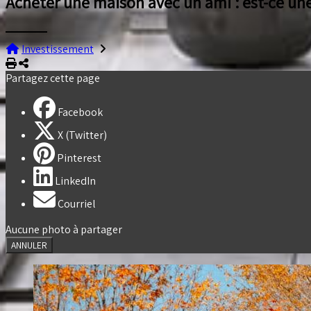
Acheter une maison avec un ami : est-ce un
Investissement
Imprimer
Partager
Partagez cette page
Facebook
X (Twitter)
Pinterest
LinkedIn
Courriel
Aucune photo à partager
ANNULER