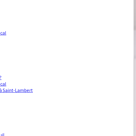
ocal
?
ocal
r à Saint-Lambert
uil