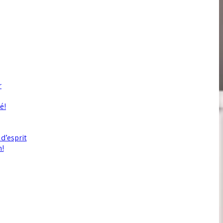
r
é!
 d’esprit
n!