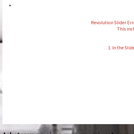
Revolution Slider Erro
This inc
1. In the Slid