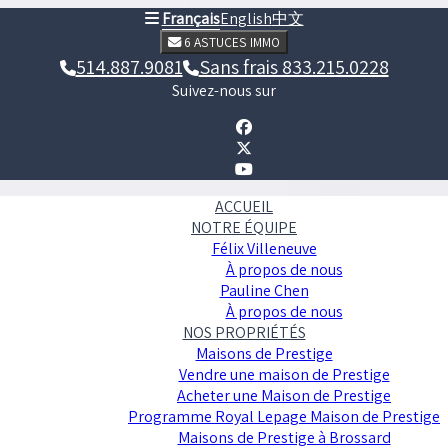
Français
English
中文
6 ASTUCES IMMO
514.887.9081
Sans frais 833.215.0228
Suivez-nous sur
ACCUEIL
NOTRE ÉQUIPE
Félix Villeneuve
À propos de nous
Pauline Chen
À propos de nous
NOS PROPRIÉTÉS
Maisons de Prestige
Vendre une maison de Prestige
Acheter une Maison de Prestige
Programme Royal Lepage Maison de Prestige
Maisons de Prestige à Brossard