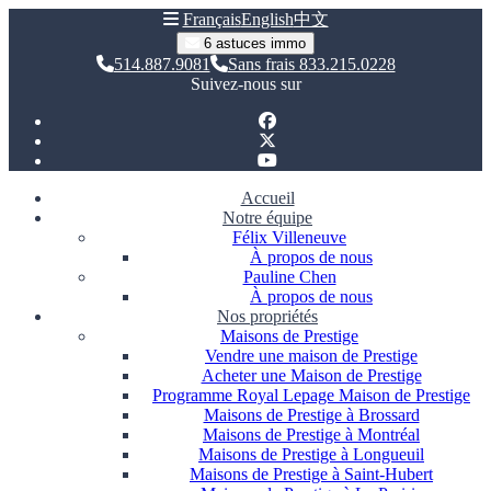
Français
English
中文
6 astuces immo
514.887.9081
Sans frais 833.215.0228
Suivez-nous sur
Accueil
Notre équipe
Félix Villeneuve
À propos de nous
Pauline Chen
À propos de nous
Nos propriétés
Maisons de Prestige
Vendre une maison de Prestige
Acheter une Maison de Prestige
Programme Royal Lepage Maison de Prestige
Maisons de Prestige à Brossard
Maisons de Prestige à Montréal
Maisons de Prestige à Longueuil
Maisons de Prestige à Saint-Hubert