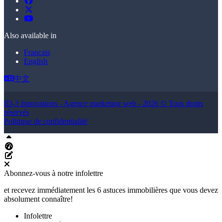
Also available in
Français
English
中文
ID-3 Innovations - Agence marketing web - 2026 © Tous droits
réservés
Politique de confidentialité
Haut
Tableau de bord Aliquando
Éditer cette page
Abonnez-vous à notre infolettre
et recevez immédiatement les 6 astuces immobilières que vous devez
absolument connaître!
Infolettre